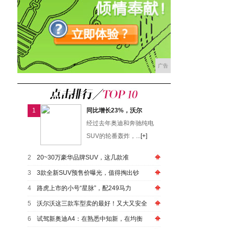
广告
1
同比增长23%，沃尔
经过去年奥迪和奔驰纯电
SUV的轮番轰炸，...
[+]
2
20~30万豪华品牌SUV，这几款准
3
3款全新SUV预售价曝光，值得掏出钞
4
路虎上市的小号“星脉”，配249马力
5
沃尔沃这三款车型卖的最好！又大又安全
6
试驾新奥迪A4：在熟悉中知新，在均衡