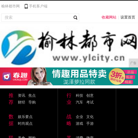
榆林都市网
手机客户端
收藏网站
|
设置首页
广告
推
行
资讯
焦点
科技
创意
荐
业
财经
导购
汽车
考试
数
战
娱乐要点
企业
文化
据
略
时尚观点
游戏
手游
联
其
美食
网购
消费
微商