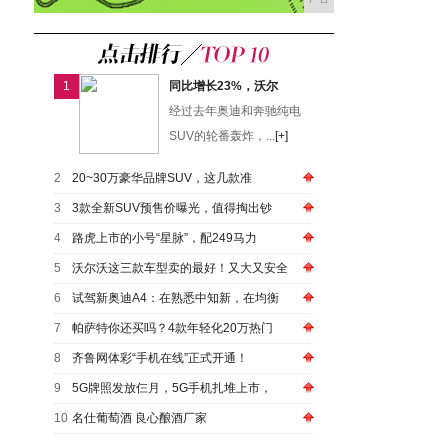
1
同比增长23%，沃尔
经过去年奥迪和奔驰纯电
SUV的轮番轰炸，...
[+]
2
20~30万豪华品牌SUV，这几款准
3
3款全新SUV预售价曝光，值得掏出钞
4
路虎上市的小号“星脉”，配249马力
5
沃尔沃这三款车型卖的最好！又大又安全
6
试驾新奥迪A4：在熟悉中知新，在均衡
7
帕萨特你还买吗？4款年轻化20万热门
8
齐鲁网体彩“手机在线”正式开通！
9
5G牌照发放仨月，5G手机扎堆上市，
10
名仕葡萄酒 良心酿酒厂家