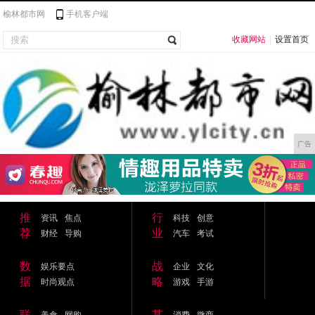
榆林都市网
手机客户端
收藏网站
|
设置首页
广告
推
行
资讯
焦点
科技
创意
荐
业
财经
导购
汽车
考试
数
战
娱乐要点
企业
文化
据
略
时尚观点
游戏
手游
联
其
美食
网购
消费
微商