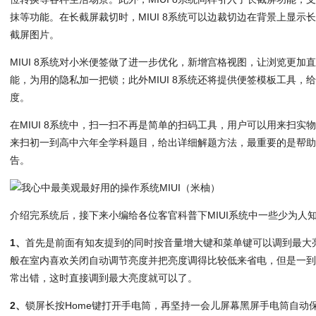
抹等功能。在长截屏裁切时，MIUI 8系统可以边裁切边在背景上显示
截屏图片。
MIUI 8系统对小米便签做了进一步优化，新增宫格视图，让浏览更加
能，为用的隐私加一把锁；此外MIUI 8系统还将提供便签模板工具，
度。
在MIUI 8系统中，扫一扫不再是简单的扫码工具，用户可以用来扫实
来扫初一到高中六年全学科题目，给出详细解题方法，最重要的是帮
告。
介绍完系统后，接下来小编给各位客官科普下MIUI系统中一些少为人
1、
首先是前面有知友提到的同时按音量增大键和菜单键可以调到最大
般在室内喜欢关闭自动调节亮度并把亮度调得比较低来省电，但是一
常出错，这时直接调到最大亮度就可以了。
2、
锁屏长按Home键打开手电筒，再坚持一会儿屏幕黑屏手电筒自动