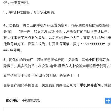
键，手电筒关闭。
3、
单指下拉便签，可以快速编辑。
4、
防骚扰：将自己的手机号码设置为空号。很多朋友开启防骚扰拒接
是“嘟——”响一声，然后才发出“对不起，您所拨打的电话正在通话中
破，还带来了不必要的尴尬。以后不想理一个人了，直接把手机号注
他删号就好了。设置方式为，打开拨号面板，拨打：**21*999999# 
##21#即可。
5、
简化你的通知栏，强迫者患者或极简主义者看。其他小图标都好办
隐藏了。其实很简单，在设置-电量-显示方式中设置为顶端显示就可以
看完这些是不是觉得MIUI很强力呢。哈哈哈！！！
更多更详细的手机资讯，关注我们的微信公众号：
手机保修查询
，就
推荐阅读：
手机首次充电