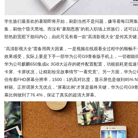
学生族们最喜欢的暑期即将开始，刷剧当然不是问题，嫌等着每日两
集，刷他个昏天黑地。而沒有“暑期恩惠”的初入职场上班族们，还可
部热剧宽慰下烦闷内心，由此可见有着一款“高清影视大全”是何其关键
“高清影视大全”需备用两大因素，一是视频在线观看全过程中的顺畅
效果感受，实际上要是下手一部华为公司G9青春版手机上，一切都能
华为公司麒麟650集成ic 3GB大运存的硬件配置配置，功能损耗更
卡屏、卡屏状况，让精彩纷呈故事情节“一看究竟”。另一方面，华为公司
但有着FHD屏幕分辨率，1500：1的高对比度，显示屏也是做到85% 
鲜丽。正所谓屏大无优点，“屏幕比例”才算是最终关键，华为公司G9青
幕比例做到了76.4%，保证了真实的超清大屏幕。