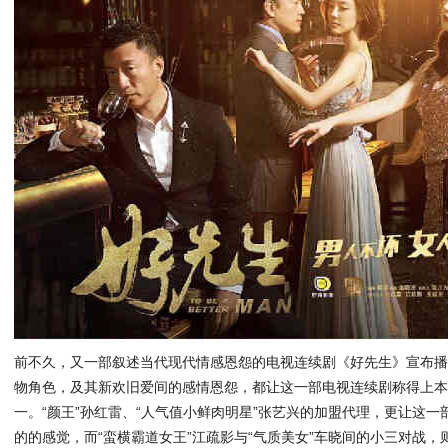
前不久，又一部叙述当代现代情感恩怨的电视连续剧《好先生》宣布
物角色，及其新欢旧爱间的感情恩怨，都让这一部电视连续剧称得上本
一。“颜王”孙红雷、“人气值小鲜肉明星”张艺兴的加盟代理，更让这
的的感觉，而“蛮横霸道女王”江疏影与“气质美女”车晓间的小三对战