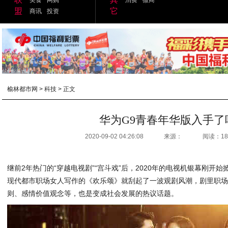
盟
它
商讯
投资
榆林都市网
>
科技
> 正文
华为G9青春年华版入手了
2020-09-02 04:26:08
来源：
阅读：18
继前2年热门的“穿越电视剧”“宫斗戏”后，2020年的电视机银幕刚开始
现代都市职场女人写作的《欢乐颂》就刮起了一波观剧风潮，剧里职
则、感情价值观念等，也是变成社会发展的热议话题。