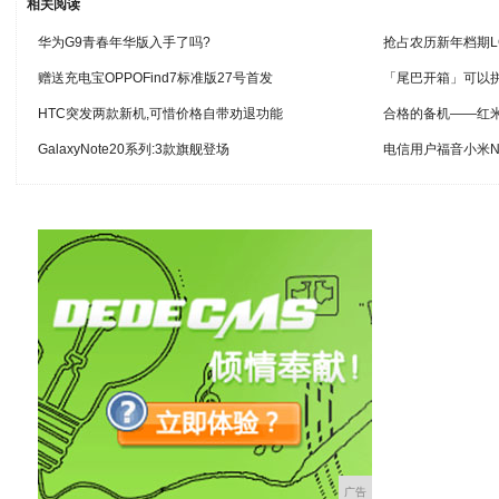
相关阅读
华为G9青春年华版入手了吗?
抢占农历新年档期L
赠送充电宝OPPOFind7标准版27号首发
「尾巴开箱」可以拼
HTC突发两款新机,可惜价格自带劝退功能
合格的备机——红米
GalaxyNote20系列:3款旗舰登场
电信用户福音小米N
广告