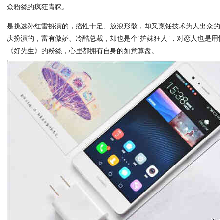
众粉絲的疯狂青睐。
是挑选孙红雷扮演的，痞性十足、放浪形骸，却又烹饪技术为人出众的
庆扮演的，富有傲娇、冷酷总裁，却也是个“护妹狂人”，对恋人也是
《好先生》的粉絲，心里都拥有自身的如意算盘。