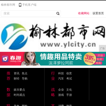
榆林都市网
手机客户端
收藏网站
|
设置首页
广告
推
行
资讯
焦点
科技
创意
荐
业
财经
导购
汽车
考试
数
战
娱乐要点
企业
文化
据
略
时尚观点
游戏
手游
联
其
美食
网购
消费
微商