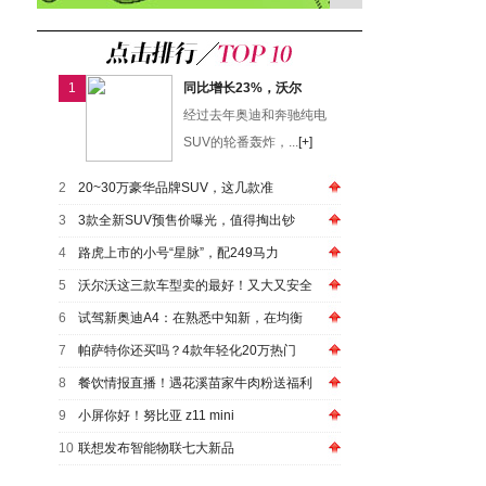
1
同比增长23%，沃尔
经过去年奥迪和奔驰纯电
SUV的轮番轰炸，...
[+]
2
20~30万豪华品牌SUV，这几款准
3
3款全新SUV预售价曝光，值得掏出钞
4
路虎上市的小号“星脉”，配249马力
5
沃尔沃这三款车型卖的最好！又大又安全
6
试驾新奥迪A4：在熟悉中知新，在均衡
7
帕萨特你还买吗？4款年轻化20万热门
8
餐饮情报直播！遇花溪苗家牛肉粉送福利
9
小屏你好！努比亚 z11 mini
10
联想发布智能物联七大新品