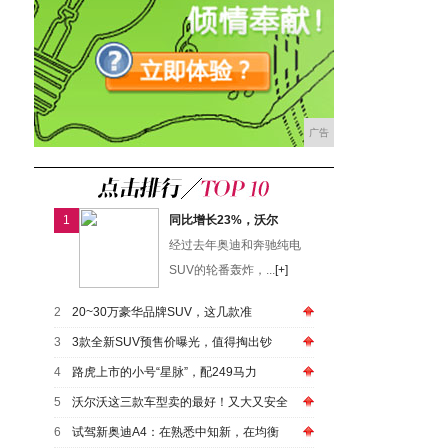
广告
1
同比增长23%，沃尔
经过去年奥迪和奔驰纯电
SUV的轮番轰炸，...
[+]
2
20~30万豪华品牌SUV，这几款准
3
3款全新SUV预售价曝光，值得掏出钞
4
路虎上市的小号“星脉”，配249马力
5
沃尔沃这三款车型卖的最好！又大又安全
6
试驾新奥迪A4：在熟悉中知新，在均衡