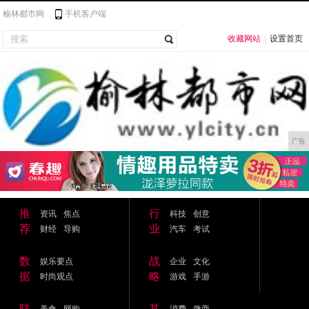
榆林都市网
手机客户端
收藏网站
|
设置首页
广告
推
行
资讯
焦点
科技
创意
荐
业
财经
导购
汽车
考试
数
战
娱乐要点
企业
文化
据
略
时尚观点
游戏
手游
联
其
美食
网购
消费
微商