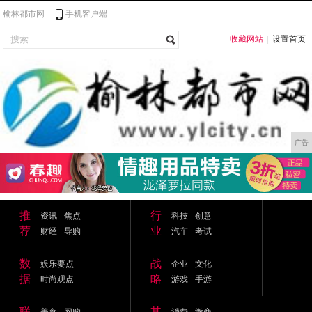
榆林都市网
手机客户端
收藏网站
|
设置首页
广告
推
行
资讯
焦点
科技
创意
荐
业
财经
导购
汽车
考试
数
战
娱乐要点
企业
文化
据
略
时尚观点
游戏
手游
联
其
美食
网购
消费
微商