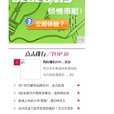
广告
1
同比增长23%，沃尔
经过去年奥迪和奔驰纯电
SUV的轮番轰炸，...
[+]
2
20~30万豪华品牌SUV，这几款准
3
3款全新SUV预售价曝光，值得掏出钞
4
路虎上市的小号“星脉”，配249马力
5
沃尔沃这三款车型卖的最好！又大又安全