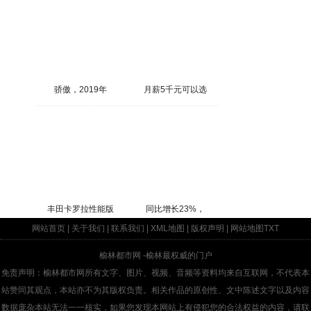
骄傲，2019年
月薪5千元可以选
丰田卡罗拉性能版
同比增长23%，
网站首页
|
关于我们
|
联系我们
|
XML地图
|
版权声明
|
网站地图
TXT
榆林都市网
-榆林最权威的门户
免责声明：榆林都市网所有文字、图片、视频、音频等资料均来自互联网，不代表本
站赞同其观点，本站亦不为其版权负责。相关作品的原创性、文中陈述文字以及内容
数据庞杂本站无法一一核实，如果您发现本网站上有侵犯您的合法权益的内容，请联