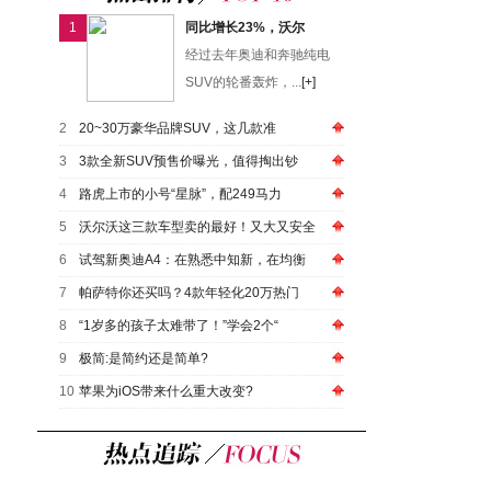
1
同比增长23%，沃尔
经过去年奥迪和奔驰纯电
SUV的轮番轰炸，...
[+]
2
20~30万豪华品牌SUV，这几款准
3
3款全新SUV预售价曝光，值得掏出钞
4
路虎上市的小号“星脉”，配249马力
5
沃尔沃这三款车型卖的最好！又大又安全
6
试驾新奥迪A4：在熟悉中知新，在均衡
7
帕萨特你还买吗？4款年轻化20万热门
8
“1岁多的孩子太难带了！”学会2个“
9
极简:是简约还是简单?
10
苹果为iOS带来什么重大改变?