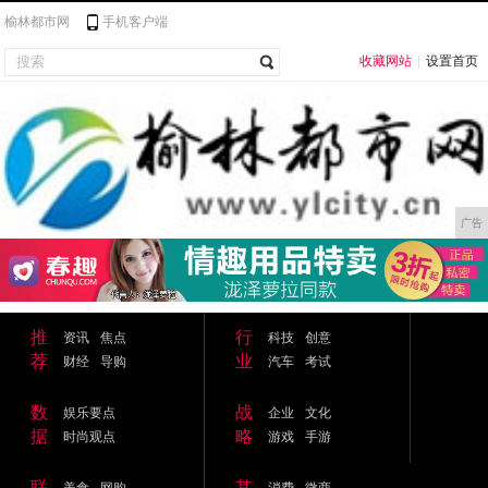
榆林都市网
手机客户端
收藏网站
|
设置首页
广告
推
行
资讯
焦点
科技
创意
荐
业
财经
导购
汽车
考试
数
战
娱乐要点
企业
文化
据
略
时尚观点
游戏
手游
联
其
美食
网购
消费
微商