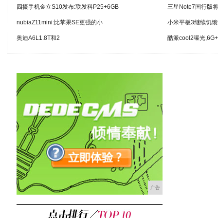
四摄手机金立S10发布:联发科P25+6GB
三星Note7国行
nubiaZ11mini:比苹果SE更强的小
小米平板3继续饥饿
奥迪A6L1.8T和2
酷派cool2曝光,6G
广告