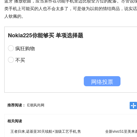
蓝牙 播放歌曲，应当算作在功能手机里边比较全方位的配备。尽管说现
类手机上可能买的人也不会太多了，可是做为以前的情结商品，说实话说
人钦佩的。
Nokia225你能够买 单项选择题
疯狂购物
不买
网络投票
推荐阅读：
E潮风尚网
相关阅读
王者归来,诺基亚30天续航+顶级工艺手机,售
全新vivoS1至美来