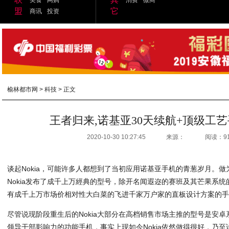
盟
它
商讯
投资
榆林都市网
>
科技
> 正文
王者归来,诺基亚30天续航+顶级工艺手
2020-10-30 10:27:45
来源：
阅读：9
谈起Nokia，可能许多人都想到了当初应用诺基亚手机的青葱岁月。
Nokia发布了成千上万經典的型号，除开名闻遐迩的赛班及其芒果系统的
有成千上万市场价相对性大白菜的飞进千家万户家的直板设计方案的
尽管说现阶段重生后的Nokia大部分在高档销售市场主推的型号是安
领导干部影响力的功能手机，事实上现如今Nokia依然做得很好，乃至说