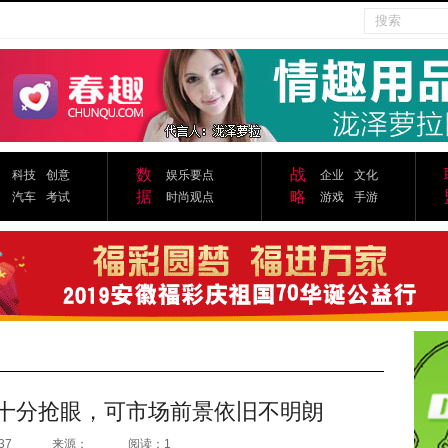
数
战
科技
创意
娱乐要点
企业
文化
据
略
汽车
考试
时尚观点
游戏
手游
现十分抢眼，可市场前景依旧不明朗
37
来源：
阅读：1