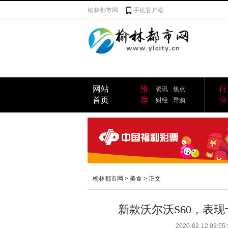
榆林都市网
手机客户端
网站
推
行
资讯
焦点
首页
荐
业
财经
导购
榆林都市网
>
美食
> 正文
新款沃尔沃S60，表
2020-02-12 09:55: