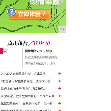
广告
1
同比增长23%，沃尔
经过去年奥迪和奔驰纯电
SUV的轮番轰炸，...
[+]
20~30万豪华品牌SUV，这几款准
3款全新SUV预售价曝光，值得掏出钞
路虎上市的小号“星脉”，配249马力
沃尔沃这三款车型卖的最好！又大又安全
试驾新奥迪A4：在熟悉中知新，在均衡