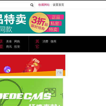
收藏网站
|
设置首页
广告
联
其
美食
网购
消费
微商
盟
它
商讯
投资
广告