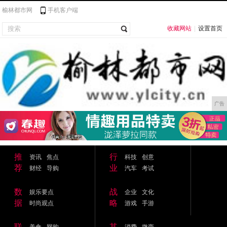
榆林都市网
手机客户端
收藏网站
|
设置首页
广告
推
行
资讯
焦点
科技
创意
荐
业
财经
导购
汽车
考试
数
战
娱乐要点
企业
文化
据
略
时尚观点
游戏
手游
联
其
美食
网购
消费
微商