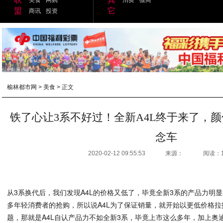
盟
它
商讯
投资
榆林都市网
>
美食
> 正文
铁了心让3系不好过！全新A4L终于来了，颜
念车
2020-02-12 09:55:53
来源：
阅读：
从3系换代后，我们发现A4L的价格又低了，毕竟全新3系的产品力明
多年轻消费者的抢购，所以说A4L为了保证销量，就开始以更低价格
题，那就是A4L自认产品力不如全新3系，毕竟上市这么多年，加上奥