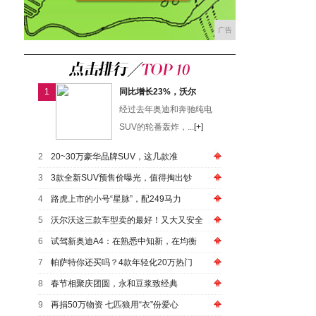
广告
1
同比增长23%，沃尔
经过去年奥迪和奔驰纯电
SUV的轮番轰炸，...
[+]
2
20~30万豪华品牌SUV，这几款准
3
3款全新SUV预售价曝光，值得掏出钞
4
路虎上市的小号“星脉”，配249马力
5
沃尔沃这三款车型卖的最好！又大又安全
6
试驾新奥迪A4：在熟悉中知新，在均衡
7
帕萨特你还买吗？4款年轻化20万热门
8
春节相聚庆团圆，永和豆浆致经典
9
再捐50万物资 七匹狼用“衣”份爱心