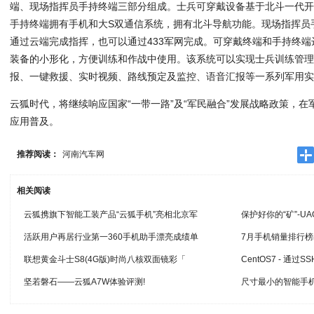
端、现场指挥员手持终端三部分组成。士兵可穿戴设备基于北斗一代
手持终端拥有手机和大S双通信系统，拥有北斗导航功能。现场指挥员
通过云端完成指挥，也可以通过433军网完成。可穿戴终端和手持终端达
装备的小形化，方便训练和作战中使用。该系统可以实现士兵训练管
报、一键救援、实时视频、路线预定及监控、语音汇报等一系列军用
云狐时代，将继续响应国家“一带一路”及“军民融合”发展战略政策，
应用普及。
推荐阅读：
河南汽车网
相关阅读
云狐携旗下智能工装产品“云狐手机”亮相北京军
保护好你的“矿”-UA
活跃用户再居行业第一360手机助手漂亮成绩单
7月手机销量排行榜
联想黄金斗士S8(4G版)时尚八核双面镜彩「
CentOS7 - 通过
坚若磐石——云狐A7W体验评测!
尺寸最小的智能手机，