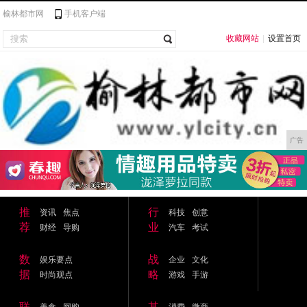
榆林都市网
手机客户端
收藏网站
|
设置首页
广告
推
行
资讯
焦点
科技
创意
荐
业
财经
导购
汽车
考试
数
战
娱乐要点
企业
文化
据
略
时尚观点
游戏
手游
联
其
美食
网购
消费
微商