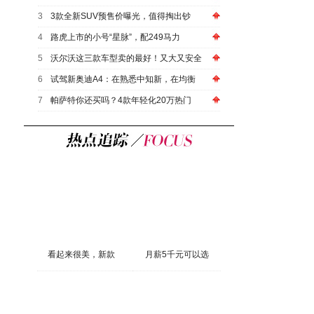
3
3款全新SUV预售价曝光，值得掏出钞
4
路虎上市的小号“星脉”，配249马力
5
沃尔沃这三款车型卖的最好！又大又安全
6
试驾新奥迪A4：在熟悉中知新，在均衡
7
帕萨特你还买吗？4款年轻化20万热门
看起来很美，新款
月薪5千元可以选