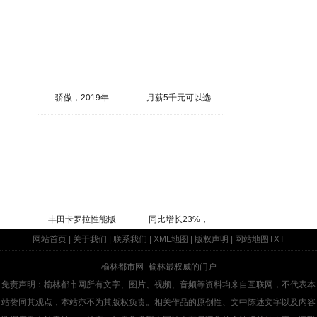
骄傲，2019年
月薪5千元可以选
丰田卡罗拉性能版
同比增长23%，
网站首页
|
关于我们
|
联系我们
|
XML地图
|
版权声明
|
网站地图
TXT
榆林都市网
-榆林最权威的门户
免责声明：榆林都市网所有文字、图片、视频、音频等资料均来自互联网，不代表本
站赞同其观点，本站亦不为其版权负责。相关作品的原创性、文中陈述文字以及内容