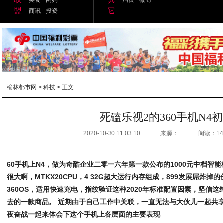
盟
它
商讯
投资
榆林都市网
>
科技
> 正文
死磕乐视2的360手机N4
2020-10-30 11:03:10
来源：
阅读：14
60手机上N4，做为奇酷企业二零一六年第一款公布的1000元中档智
很大啊，MTKX20CPU，4 32G超大运行内存组成，899发展屌炸掉
360OS，适用快速充电，指纹验证这种2020年标准配置因素，坚信
去的一款商品。 近期由于自己工作中关联，一直无法与大伙儿一起共
夜奋战一起来体会下这个手机上各层面的主要表现