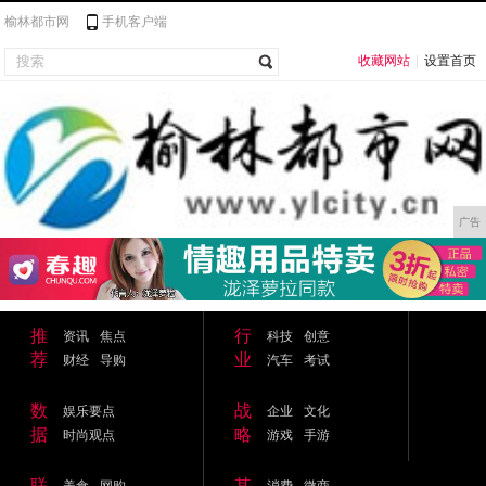
榆林都市网
手机客户端
收藏网站
|
设置首页
广告
推
行
资讯
焦点
科技
创意
荐
业
财经
导购
汽车
考试
数
战
娱乐要点
企业
文化
据
略
时尚观点
游戏
手游
联
其
美食
网购
消费
微商