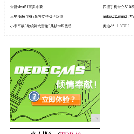
全新vivoS1至美来袭
四摄手机金立S10发
三星Note7国行版将支持双卡双待
nubiaZ11mini
小米平板3继续饥饿营销?几秒钟即售罄
奥迪A6L1.8T和2
广告