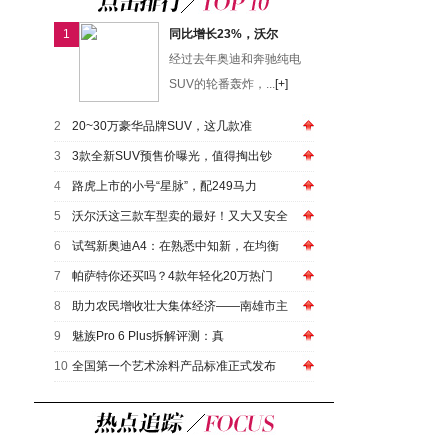
1
同比增长23%，沃尔
经过去年奥迪和奔驰纯电
SUV的轮番轰炸，...
[+]
2
20~30万豪华品牌SUV，这几款准
3
3款全新SUV预售价曝光，值得掏出钞
4
路虎上市的小号“星脉”，配249马力
5
沃尔沃这三款车型卖的最好！又大又安全
6
试驾新奥迪A4：在熟悉中知新，在均衡
7
帕萨特你还买吗？4款年轻化20万热门
8
助力农民增收壮大集体经济——南雄市主
9
魅族Pro 6 Plus拆解评测：真
10
全国第一个艺术涂料产品标准正式发布