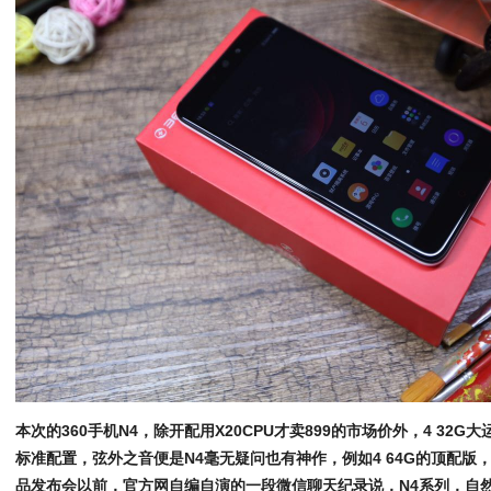
本次的360手机N4，除开配用X20CPU才卖899的市场价外，4 32
标准配置，弦外之音便是N4毫无疑问也有神作，例如4 64G的顶配版，
品发布会以前，官方网自编自演的一段微信聊天纪录说，N4系列，自