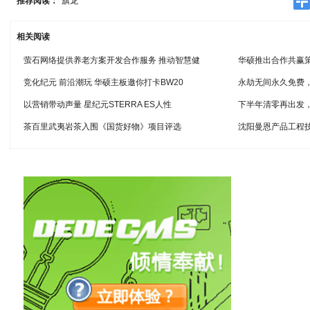
推荐阅读：
旗龙
相关阅读
萤石网络提供养老方案开发合作服务 推动智慧健
华硕推出合作共赢策
竞化纪元 前沿潮玩 华硕主板邀你打卡BW20
永劫无间永久免费
以营销带动声量 星纪元STERRA ES人性
下半年清零再出发，星
茶百里武夷岩茶入围《国货好物》项目评选
沈阳曼恩产品工程