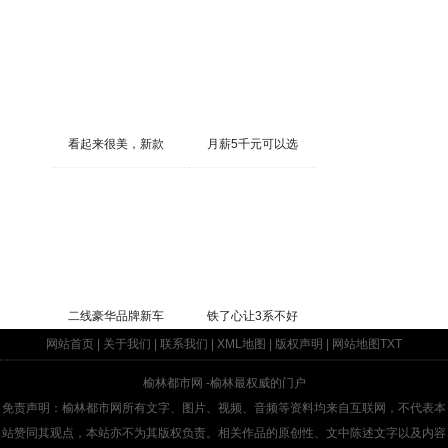
看起来很美，新款
月薪5千元可以选
二线豪华品牌新车
铁了心让3系不好
网站首页
|
关于我们
|
联系我们
|
XML地图
|
版权声明
|
网站地图
TXT
榆林都市网
-榆林最权威的门户
免责声明：榆林都市网所有文字、图片、视频、音频等资料均来自互联网，不代表本
站赞同其观点，本站亦不为其版权负责。相关作品的原创性、文中陈述文字以及内容