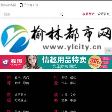
榆林都市网
手机客户端
收藏网站
|
设置首页
广告
推
行
资讯
焦点
科技
创意
荐
业
财经
导购
汽车
考试
数
战
娱乐要点
企业
文化
据
略
时尚观点
游戏
手游
联
其
美食
网购
消费
微商