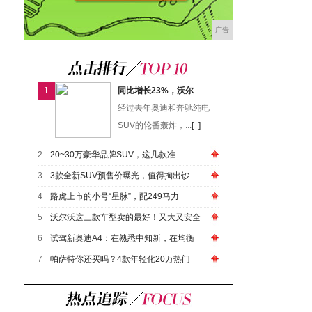
广告
1
同比增长23%，沃尔
经过去年奥迪和奔驰纯电
SUV的轮番轰炸，...
[+]
2
20~30万豪华品牌SUV，这几款准
3
3款全新SUV预售价曝光，值得掏出钞
4
路虎上市的小号“星脉”，配249马力
5
沃尔沃这三款车型卖的最好！又大又安全
6
试驾新奥迪A4：在熟悉中知新，在均衡
7
帕萨特你还买吗？4款年轻化20万热门