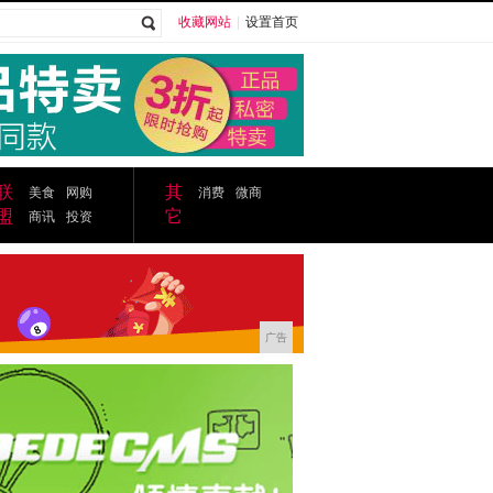
收藏网站
|
设置首页
广告
联
其
美食
网购
消费
微商
盟
它
商讯
投资
广告