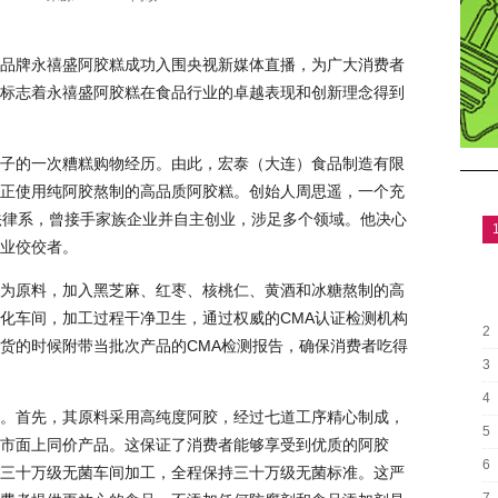
品牌永禧盛阿胶糕成功入围央视新媒体直播，为广大消费者
标志着永禧盛阿胶糕在食品行业的卓越表现和创新理念得到
子的一次糟糕购物经历。由此，宏泰（大连）食品制造有限
正使用纯阿胶熬制的高品质阿胶糕。创始人周思遥，一个充
法律系，曾接手家族企业并自主创业，涉足多个领域。他决心
业佼佼者。
为原料，加入黑芝麻、红枣、核桃仁、黄酒和冰糖熬制的高
化车间，加工过程干净卫生，通过权威的CMA认证检测机构
2
货的时候附带当批次产品的CMA检测报告，确保消费者吃得
3
4
。首先，其原料采用高纯度阿胶，经过七道工序精心制成，
5
超市面上同价产品。这保证了消费者能够享受到优质的阿胶
6
三十万级无菌车间加工，全程保持三十万级无菌标准。这严