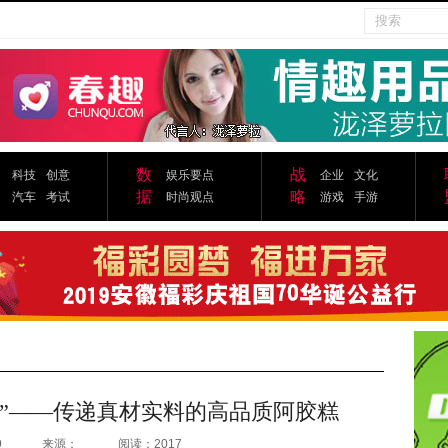
数
战
科技
创意
娱乐要点
企业
文化
据
略
汽车
考试
时尚观点
游戏
手游
造”——传递真材实料的高品质阿胶糕
9
来源：
阅读：2017