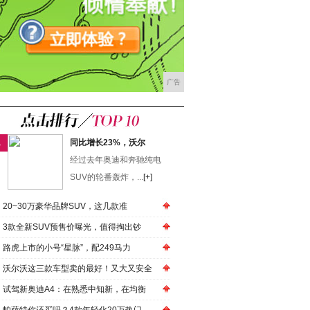
广告
1
同比增长23%，沃尔
经过去年奥迪和奔驰纯电
SUV的轮番轰炸，...
[+]
20~30万豪华品牌SUV，这几款准
3款全新SUV预售价曝光，值得掏出钞
路虎上市的小号“星脉”，配249马力
沃尔沃这三款车型卖的最好！又大又安全
试驾新奥迪A4：在熟悉中知新，在均衡