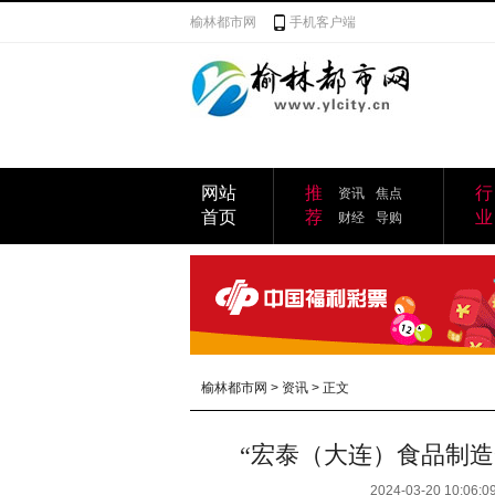
榆林都市网
手机客户端
网站
推
行
资讯
焦点
首页
荐
业
财经
导购
榆林都市网
>
资讯
> 正文
“宏泰（大连）食品制
2024-03-20 10:06:0