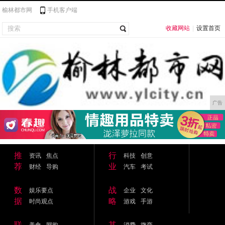
榆林都市网
手机客户端
收藏网站
|
设置首页
广告
推
行
资讯
焦点
科技
创意
荐
业
财经
导购
汽车
考试
数
战
娱乐要点
企业
文化
据
略
时尚观点
游戏
手游
联
其
美食
网购
消费
微商