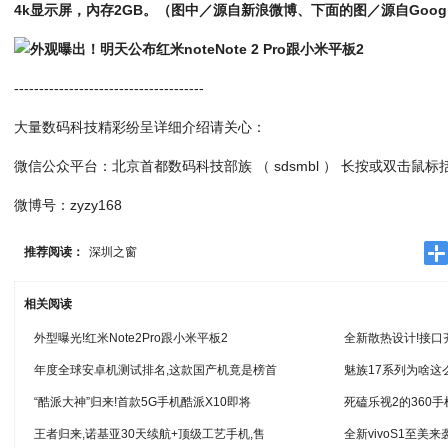
4k显示屏，內存2GB。（图中／源自新浪微博、下面的图／源自Google
--------------------------------------
大量数码科技精彩纷呈详细介绍请关心：
微信公众平台：北京首都数码科技部族 （ sdsmbl ） 长按或双击鼠
微博号：zyzy168
推荐阅读：
深圳之窗
相关阅读
外型曝光!红米Note2Pro跟小米平板2
全新散热设计!接口
年度全球安卓机测试排名,这款国产机竟是榜首
魅族17系列为啥这
“酷派大神”归来!首款5G手机酷派X10即将
死磕乐视2的360手
王者归来,诺基亚30天续航+顶级工艺手机,售
全新vivoS1至美来