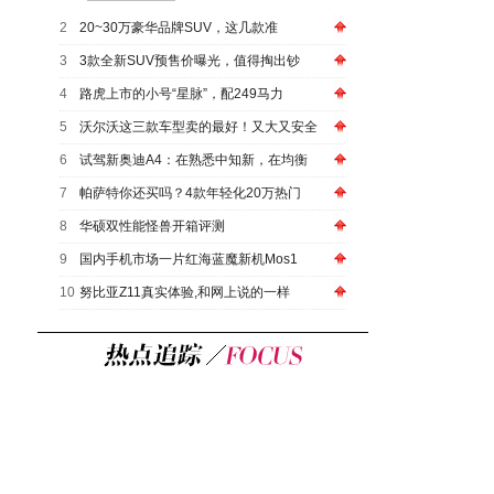
2
20~30万豪华品牌SUV，这几款准
3
3款全新SUV预售价曝光，值得掏出钞
4
路虎上市的小号“星脉”，配249马力
5
沃尔沃这三款车型卖的最好！又大又安全
6
试驾新奥迪A4：在熟悉中知新，在均衡
7
帕萨特你还买吗？4款年轻化20万热门
8
华硕双性能怪兽开箱评测
9
国内手机市场一片红海蓝魔新机Mos1
10
努比亚Z11真实体验,和网上说的一样